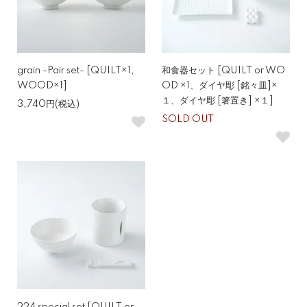
grain -Pair set- [QUILT×1,
和食器セット [QUILT or WO
WOOD×1]
OD ×1、ダイヤ彫 [銘々皿]×
１、ダイヤ彫 [箸置き] ×１]
3,740円(税込)
SOLD OUT