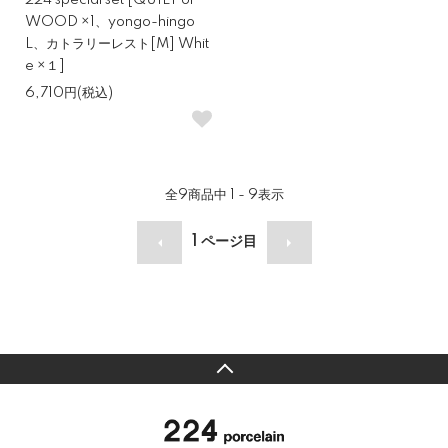
224 special set [QUILT or
WOOD ×1、yongo-hingo
L、カトラリーレスト[M] Whit
e ×１]
6,710円(税込)
全
9
商品中
1 - 9
表示
1
ページ目