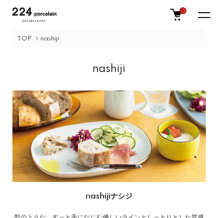
0
TOP
nashiji
nashiji
nashiji
ナシジ
梨のような、すっと手になじむ優しいラインとしっとりとした質感