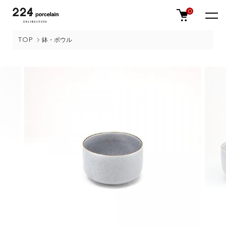
0
TOP
鉢・ボウル