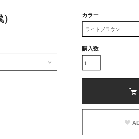
カラー
浅）
購入数
AD