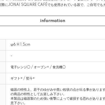
際にJONAI SQUARE CAFÉでも使用されている器で、ご自宅で
information
φ6 H 1.5cm
-
電子レンジ◯ / オーブン× / 食洗機◯
ギフト× / 熨斗×
磁器の特性上、若干のゆがみや黒い粒状の点が出る事がありま
の商品の特性としてお楽しみ下さい。
本製品は磁器製のため強い衝撃によって破損する恐れがありま
意下さい。