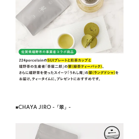
■CHAYA JIRO -「翠」-