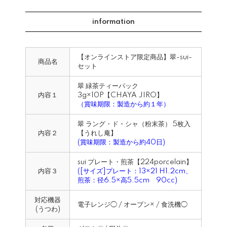
information
【オンラインストア限定商品】翠-sui-
商品名
セット
翠 緑茶ティーパック
内容１
3g×10P【CHAYA JIRO】
（賞味期限：製造から約１年）
翠 ラング・ド・シャ（粉末茶） 5枚入
内容２
【うれし庵】
(賞味期限：製造から約40日)
sui プレート・煎茶【224porcelain】
内容３
([サイズ]プレート：13×21 H1.2cm、
煎茶：径6.5×高5.5cm 90cc)
対応機器
電子レンジ◯ / オーブン× / 食洗機◯
(うつわ)