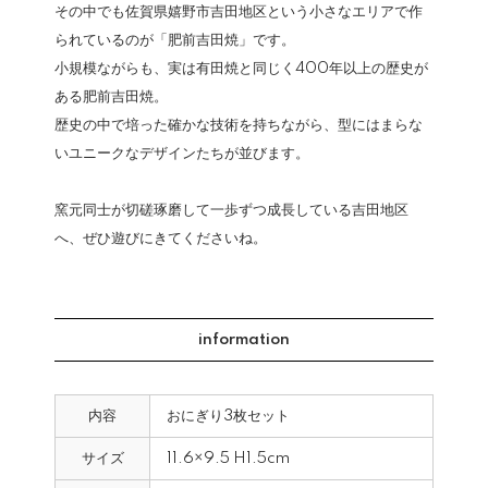
その中でも佐賀県嬉野市吉田地区という小さなエリアで作
られているのが「肥前吉田焼」です。
小規模ながらも、実は有田焼と同じく400年以上の歴史が
ある肥前吉田焼。
歴史の中で培った確かな技術を持ちながら、型にはまらな
いユニークなデザインたちが並びます。
窯元同士が切磋琢磨して一歩ずつ成長している吉田地区
へ、ぜひ遊びにきてくださいね。
information
内容
おにぎり3枚セット
サイズ
11.6×9.5 H1.5cm