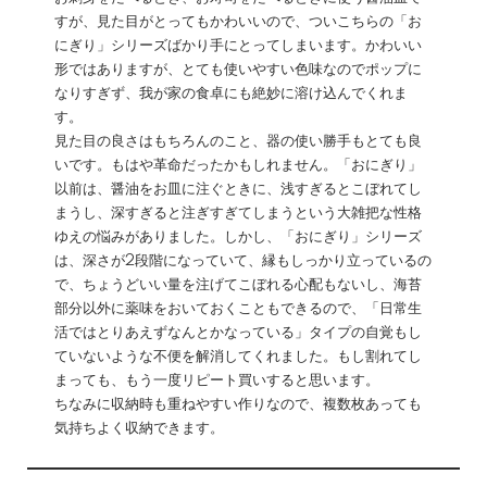
すが、見た目がとってもかわいいので、ついこちらの「お
にぎり」シリーズばかり手にとってしまいます。かわいい
形ではありますが、とても使いやすい色味なのでポップに
なりすぎず、我が家の食卓にも絶妙に溶け込んでくれま
す。
見た目の良さはもちろんのこと、器の使い勝手もとても良
いです。もはや革命だったかもしれません。「おにぎり」
以前は、醤油をお皿に注ぐときに、浅すぎるとこぼれてし
まうし、深すぎると注ぎすぎてしまうという大雑把な性格
ゆえの悩みがありました。しかし、「おにぎり」シリーズ
は、深さが2段階になっていて、縁もしっかり立っているの
で、ちょうどいい量を注げてこぼれる心配もないし、海苔
部分以外に薬味をおいておくこともできるので、「日常生
活ではとりあえずなんとかなっている」タイプの自覚もし
ていないような不便を解消してくれました。もし割れてし
まっても、もう一度リピート買いすると思います。
ちなみに収納時も重ねやすい作りなので、複数枚あっても
気持ちよく収納できます。