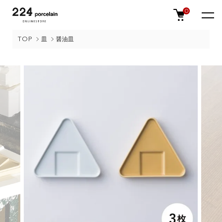
0
TOP
皿
醤油皿