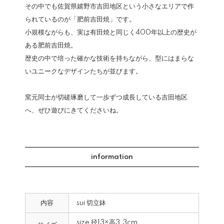
その中でも佐賀県嬉野市吉田地区という小さなエリアで作
られているのが「肥前吉田焼」です。
小規模ながらも、実は有田焼と同じく400年以上の歴史が
ある肥前吉田焼。
歴史の中で培った確かな技術を持ちながら、型にはまらな
いユニークなデザインたちが並びます。
窯元同士が切磋琢磨して一歩ずつ成長している吉田地区
へ、ぜひ遊びにきてくださいね。
information
内容
sui 切立鉢
size 径13×高3.3cm