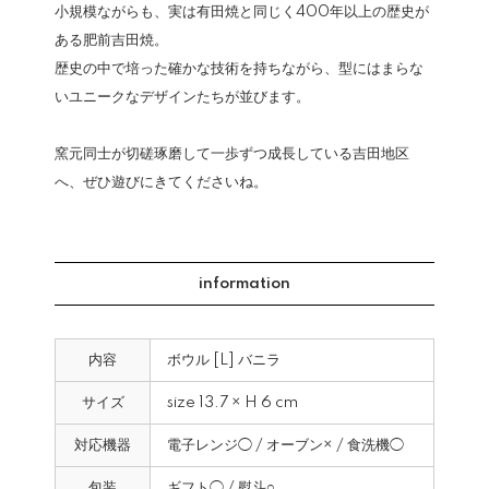
小規模ながらも、実は有田焼と同じく400年以上の歴史が
ある肥前吉田焼。
歴史の中で培った確かな技術を持ちながら、型にはまらな
いユニークなデザインたちが並びます。
窯元同士が切磋琢磨して一歩ずつ成長している吉田地区
へ、ぜひ遊びにきてくださいね。
information
内容
ボウル [L] バニラ
サイズ
size 13.7 × H 6 cm
対応機器
電子レンジ◯ / オーブン× / 食洗機◯
包装
ギフト◯ / 熨斗○