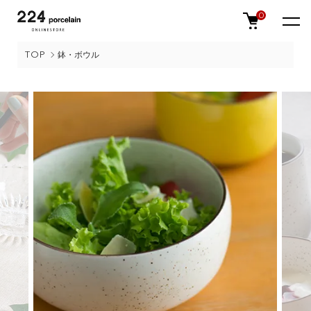
0
TOP
鉢・ボウル