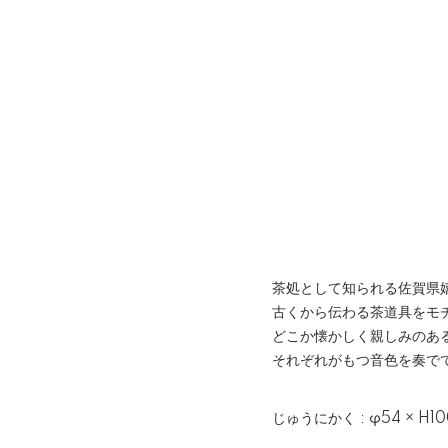
茶処として知られる佐賀県
古くから伝わる茶道具をモ
どこか懐かしく親しみのあ
それぞれがもつ音色を奏で
じゅうにかく : φ54 × H1