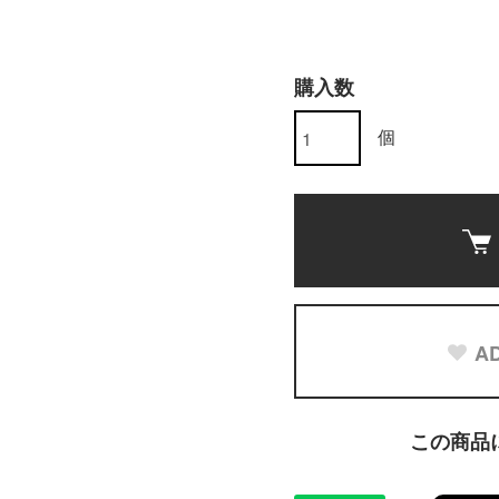
く
購入数
個
AD
この商品