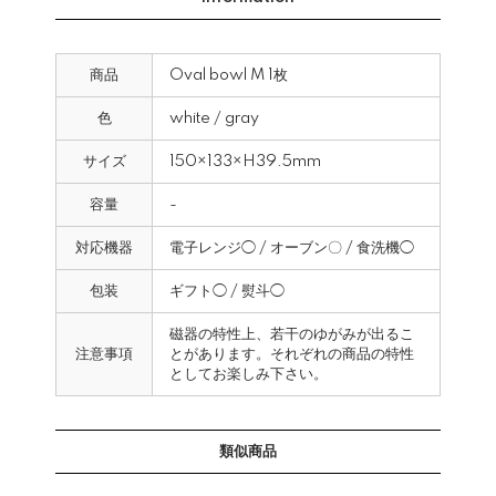
商品
Oval bowl M 1枚
色
white / gray
サイズ
150×133×H39.5mm
容量
-
対応機器
電子レンジ◯ / オーブン〇 / 食洗機◯
包装
ギフト◯ / 熨斗◯
磁器の特性上、若干のゆがみが出るこ
注意事項
とがあります。それぞれの商品の特性
としてお楽しみ下さい。
類似商品