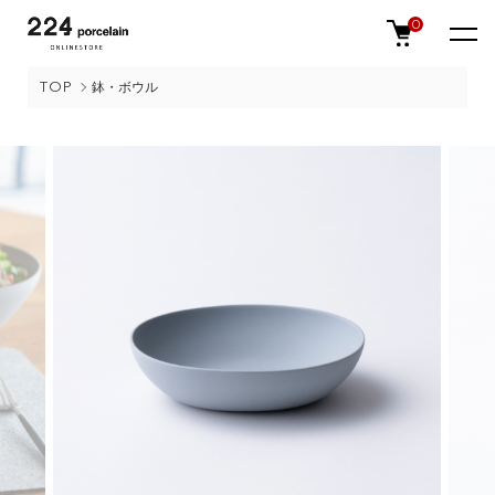
0
TOP
鉢・ボウル